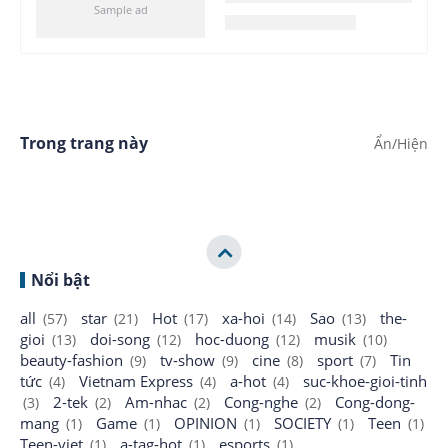
Trong trang này
Nổi bật
all
star
Hot
xa-hoi
Sao
the-
(57)
(21)
(17)
(14)
(13)
gioi
doi-song
hoc-duong
musik
(13)
(12)
(12)
(10)
beauty-fashion
tv-show
cine
sport
Tin
(9)
(9)
(8)
(7)
tức
Vietnam Express
a-hot
suc-khoe-gioi-tinh
(4)
(4)
(4)
2-tek
Am-nhac
Cong-nghe
Cong-dong-
(3)
(2)
(2)
(2)
mang
Game
OPINION
SOCIETY
Teen
(1)
(1)
(1)
(1)
(1)
Teen-viet
a-tag-hot
esports
(1)
(1)
(1)