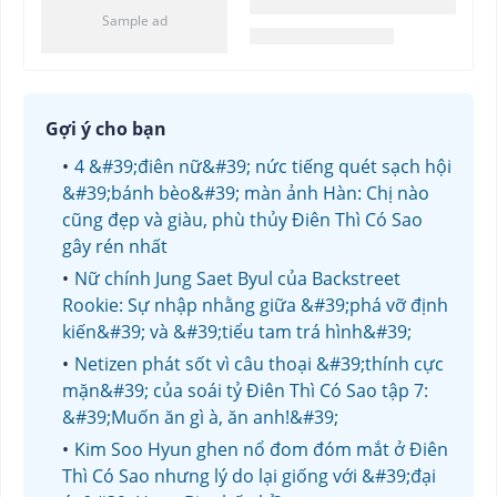
Gợi ý cho bạn
4 &#39;điên nữ&#39; nức tiếng quét sạch hội
&#39;bánh bèo&#39; màn ảnh Hàn: Chị nào
cũng đẹp và giàu, phù thủy Điên Thì Có Sao
gây rén nhất
Nữ chính Jung Saet Byul của Backstreet
Rookie: Sự nhập nhằng giữa &#39;phá vỡ định
kiến&#39; và &#39;tiểu tam trá hình&#39;
Netizen phát sốt vì câu thoại &#39;thính cực
mặn&#39; của soái tỷ Điên Thì Có Sao tập 7:
&#39;Muốn ăn gì à, ăn anh!&#39;
Kim Soo Hyun ghen nổ đom đóm mắt ở Điên
Thì Có Sao nhưng lý do lại giống với &#39;đại