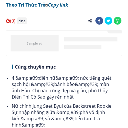
Theo
Trí Thức Trẻ
Copy link
(0)
cine
Cùng chuyên mục
4 &amp;#39;điên nữ&amp;#39; nức tiếng quét
sạch hội &amp;#39;bánh bèo&amp;#39; màn
ảnh Hàn: Chị nào cũng đẹp và giàu, phù thủy
Điên Thì Có Sao gây rén nhất
Nữ chính Jung Saet Byul của Backstreet Rookie:
Sự nhập nhằng giữa &amp;#39;phá vỡ định
kiến&amp;#39; và &amp;#39;tiểu tam trá
hình&amp;#39;