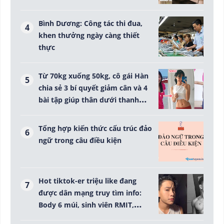
Bình Dương: Công tác thi đua,
khen thưởng ngày càng thiết
thực
Từ 70kg xuống 50kg, cô gái Hàn
chia sẻ 3 bí quyết giảm cân và 4
bài tập giúp thân dưới thanh
mảnh
Tổng hợp kiến thức cấu trúc đảo
ngữ trong câu điều kiện
Hot tiktok-er triệu like đang
được dân mạng truy tìm info:
Body 6 múi, sinh viên RMIT,
giọng nói nghe là đổ