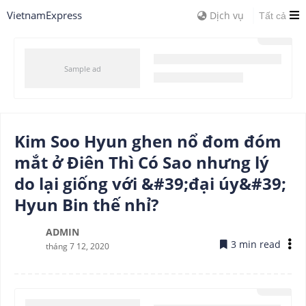
VietnamExpress
Dịch vụ
Tất cả
Kim Soo Hyun ghen nổ đom đóm
mắt ở Điên Thì Có Sao nhưng lý
do lại giống với &#39;đại úy&#39;
Hyun Bin thế nhỉ?
ADMIN
3 min read
tháng 7 12, 2020