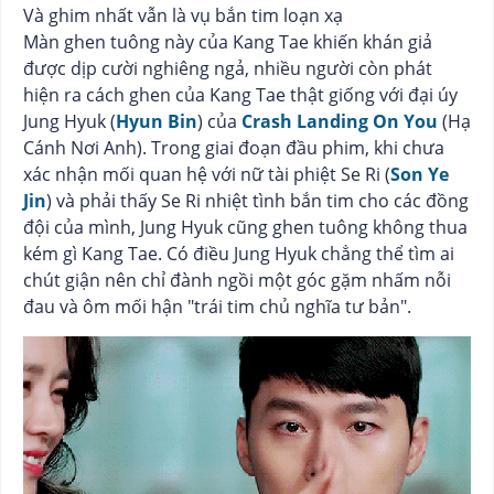
Và ghim nhất vẫn là vụ bắn tim loạn xạ
Màn ghen tuông này của Kang Tae khiến khán giả
được dịp cười nghiêng ngả, nhiều người còn phát
hiện ra cách ghen của Kang Tae thật giống với đại úy
Jung Hyuk (
Hyun Bin
) của
Crash Landing On You
(Hạ
Cánh Nơi Anh). Trong giai đoạn đầu phim, khi chưa
xác nhận mối quan hệ với nữ tài phiệt Se Ri (
Son Ye
Jin
) và phải thấy Se Ri nhiệt tình bắn tim cho các đồng
đội của mình, Jung Hyuk cũng ghen tuông không thua
kém gì Kang Tae. Có điều Jung Hyuk chẳng thể tìm ai
chút giận nên chỉ đành ngồi một góc gặm nhấm nỗi
đau và ôm mối hận "trái tim chủ nghĩa tư bản".