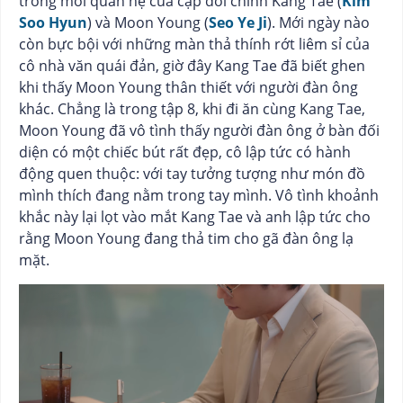
trong mối quan hệ của cặp đôi chính Kang Tae (
Kim
Soo Hyun
) và Moon Young (
Seo Ye Ji
). Mới ngày nào
còn bực bội với những màn thả thính rớt liêm sỉ của
cô nhà văn quái đản, giờ đây Kang Tae đã biết ghen
khi thấy Moon Young thân thiết với người đàn ông
khác. Chẳng là trong tập 8, khi đi ăn cùng Kang Tae,
Moon Young đã vô tình thấy người đàn ông ở bàn đối
diện có một chiếc bút rất đẹp, cô lập tức có hành
động quen thuộc: với tay tưởng tượng như món đồ
mình thích đang nằm trong tay mình. Vô tình khoảnh
khắc này lại lọt vào mắt Kang Tae và anh lập tức cho
rằng Moon Young đang thả tim cho gã đàn ông lạ
mặt.