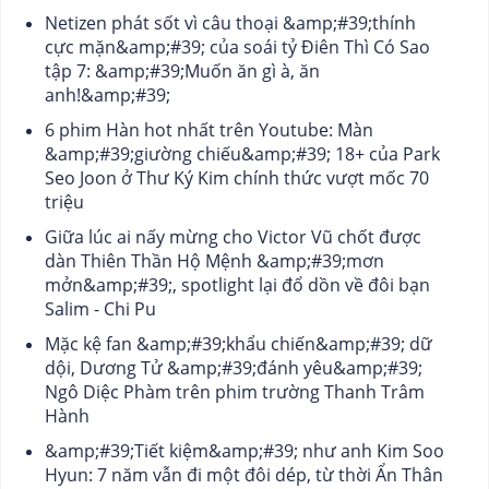
Netizen phát sốt vì câu thoại &amp;#39;thính
cực mặn&amp;#39; của soái tỷ Điên Thì Có Sao
tập 7: &amp;#39;Muốn ăn gì à, ăn
anh!&amp;#39;
6 phim Hàn hot nhất trên Youtube: Màn
&amp;#39;giường chiếu&amp;#39; 18+ của Park
Seo Joon ở Thư Ký Kim chính thức vượt mốc 70
triệu
Giữa lúc ai nấy mừng cho Victor Vũ chốt được
dàn Thiên Thần Hộ Mệnh &amp;#39;mơn
mởn&amp;#39;, spotlight lại đổ dồn về đôi bạn
Salim - Chi Pu
Mặc kệ fan &amp;#39;khẩu chiến&amp;#39; dữ
dội, Dương Tử &amp;#39;đánh yêu&amp;#39;
Ngô Diệc Phàm trên phim trường Thanh Trâm
Hành
&amp;#39;Tiết kiệm&amp;#39; như anh Kim Soo
Hyun: 7 năm vẫn đi một đôi dép, từ thời Ẩn Thân