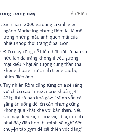
rong trang này
Sinh năm 2000 và đang là sinh viên
ngành Marketing nhưng Ròm lại là một
trong những mẫu ảnh quen mặt của
nhiều shop thời trang ở Sài Gòn.
Điều này cũng dễ hiểu thôi bởi cô bạn sở
hữu làn da trắng không tì vết, gương
mặt kiểu Nhật ấn tượng cùng thần thái
không thua gì nữ chính trong các bộ
phim điện ảnh.
Tuy nhiên Ròm cũng từng chia sẻ rằng
với chiều cao 1m62, nặng khoảng 41 -
42kg thì cô bạn khá gầy: "Mình vẫn cố
gắng ăn uống để lên cân nhưng cũng
không quá khắt khe với bản thân. Nếu
sau này điều kiện công việc buộc mình
phải đầy đặn hơn thì mình sẽ nghĩ đến
chuyện tập gym để cải thiện vóc dáng".