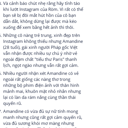
Và cảnh báo chút nhẹ rằng hãy tỉnh táo
khi lướt Instagram của Ròm. Vì rất có thể
bạn sẽ bị đôi mắt hút hồn của cô bạn
dẫn dắt, không dừng lại được mà kéo
xuống để xem bằng hết ảnh thì thôi.
Những cô nàng trẻ trung, xinh đẹp trên
Instagram không thiếu nhưng Amandine
(28 tuổi), gái xinh người Pháp gốc Việt
vẫn nhận được nhiều sự chú ý nhờ vẻ
ngoài đậm chất "tiểu thư Paris" thanh
lịch, ngọt ngào nhưng vẫn rất gợi cảm.
Nhiều người nhận xét Amandine có vẻ
ngoài rất giống các nàng thơ trong
những bộ phim điện ảnh với thân hình
mảnh mai, khuôn mặt nhỏ nhắn nhưng
lại có làn da rám nắng cùng thần thái
quyến rũ.
Amandine có vừa đủ sự nữ tính mong
manh nhưng cũng rất gợi cảm quyến rũ,
vừa đủ sương khói mơ màng nhưng