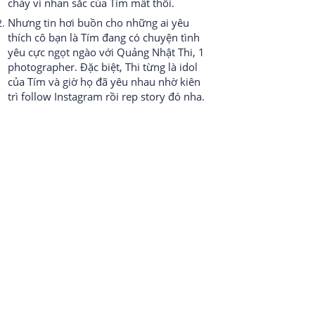
chảy vì nhan sắc của Tím mất thôi.
Nhưng tin hơi buồn cho những ai yêu
thích cô bạn là Tím đang có chuyện tình
yêu cực ngọt ngào với Quảng Nhật Thi, 1
photographer. Đặc biệt, Thi từng là idol
của Tím và giờ họ đã yêu nhau nhờ kiên
trì follow Instagram rồi rep story đó nha.