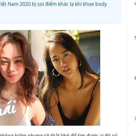
Việt Nam 2020 bị soi điểm khác lạ khi khoe body
không hiếm nhưng sẽ thật khó để tìm được ai đó có