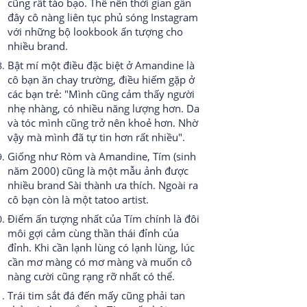
cũng rất táo bạo. Thế nên thời gian gần
đây cô nàng liên tục phủ sóng Instagram
với những bộ lookbook ấn tượng cho
nhiều brand.
Bật mí một điều đặc biệt ở Amandine là
cô bạn ăn chay trường, điều hiếm gặp ở
các bạn trẻ: "Mình cũng cảm thấy người
nhẹ nhàng, có nhiều năng lượng hơn. Da
và tóc mình cũng trở nên khoẻ hơn. Nhờ
vậy mà mình đã tự tin hơn rất nhiều".
Giống như Ròm và Amandine, Tím (sinh
năm 2000) cũng là một mẫu ảnh được
nhiều brand Sài thành ưa thích. Ngoài ra
cô bạn còn là một tatoo artist.
Điểm ấn tượng nhất của Tím chính là đôi
môi gợi cảm cùng thần thái đỉnh của
đỉnh. Khi cần lạnh lùng có lạnh lùng, lúc
cần mơ màng có mơ màng và muốn cô
nàng cười cũng rạng rỡ nhất có thể.
Trái tim sắt đá đến mấy cũng phải tan