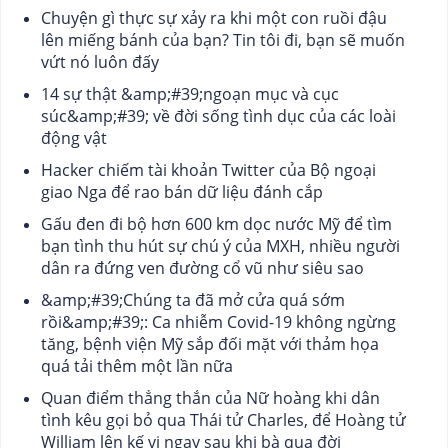
Chuyện gì thực sự xảy ra khi một con ruồi đậu
lên miếng bánh của bạn? Tin tôi đi, bạn sẽ muốn
vứt nó luôn đấy
14 sự thật &amp;#39;ngoạn mục và cục
súc&amp;#39; về đời sống tình dục của các loài
động vật
Hacker chiếm tài khoản Twitter của Bộ ngoại
giao Nga để rao bán dữ liệu đánh cắp
Gấu đen đi bộ hơn 600 km dọc nước Mỹ để tìm
bạn tình thu hút sự chú ý của MXH, nhiều người
dân ra đứng ven đường cổ vũ như siêu sao
&amp;#39;Chúng ta đã mở cửa quá sớm
rồi&amp;#39;: Ca nhiễm Covid-19 không ngừng
tăng, bệnh viện Mỹ sắp đối mặt với thảm họa
quá tải thêm một lần nữa
Quan điểm thẳng thắn của Nữ hoàng khi dân
tình kêu gọi bỏ qua Thái tử Charles, để Hoàng tử
William lên kế vị ngay sau khi bà qua đời