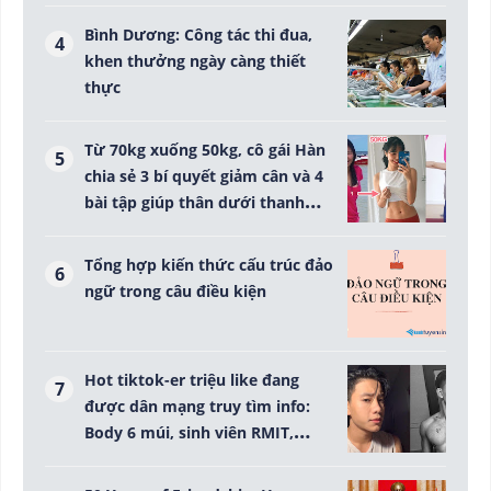
Bình Dương: Công tác thi đua,
khen thưởng ngày càng thiết
thực
Từ 70kg xuống 50kg, cô gái Hàn
chia sẻ 3 bí quyết giảm cân và 4
bài tập giúp thân dưới thanh
mảnh
Tổng hợp kiến thức cấu trúc đảo
ngữ trong câu điều kiện
Hot tiktok-er triệu like đang
được dân mạng truy tìm info:
Body 6 múi, sinh viên RMIT,
giọng nói nghe là đổ