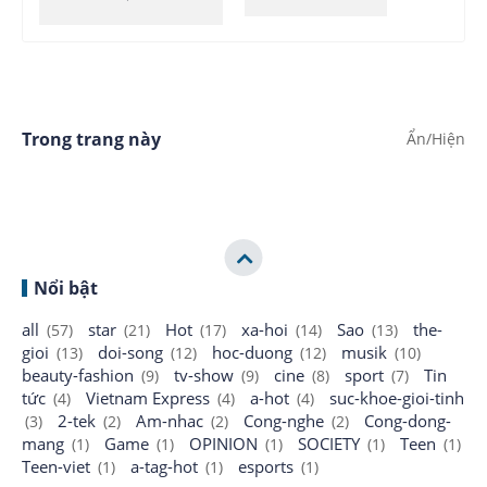
Trong trang này
Nổi bật
all
star
Hot
xa-hoi
Sao
the-
(57)
(21)
(17)
(14)
(13)
gioi
doi-song
hoc-duong
musik
(13)
(12)
(12)
(10)
beauty-fashion
tv-show
cine
sport
Tin
(9)
(9)
(8)
(7)
tức
Vietnam Express
a-hot
suc-khoe-gioi-tinh
(4)
(4)
(4)
2-tek
Am-nhac
Cong-nghe
Cong-dong-
(3)
(2)
(2)
(2)
mang
Game
OPINION
SOCIETY
Teen
(1)
(1)
(1)
(1)
(1)
Teen-viet
a-tag-hot
esports
(1)
(1)
(1)