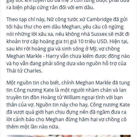
gây sốc khi tuyên bố bà mẹ 3 con từng buộc phải đưa
ra biện pháp cứng rắn đối với em dâu.
Theo tạp chí này, Nữ công tước xứ Cambridge đã gửi
tối hậu thư cho em dâu Meghan, yêu cầu cô ngừng
nói những lời xấu xa, nếu không nhà Sussex sẽ mất đi
khoản trợ cấp hoàng gia trị giá 10 triệu USD. Hiện tại,
sau khi rời hoàng gia và sinh sống ở Mỹ, vợ chồng
Meghan Markle - Harry vẫn chưa kiếm được đồng nào
và họ vẫn đang phải sống dựa vào nguồn hỗ trợ của
Thái tử Charles.
Một nguồn tin cho biết, chính Meghan Markle đã tung
tin Công nương Kate là một người nhàm chán và lan
truyền tin đồn Hoàng tử William ngoại tình với bạn
thân của vợ. Nguồn tin này cho hay, Công nương Kate
đã vượt quá giới hạn chịu đựng nên đã ngầm đưa ra
lời cảnh báo cho Meghan đừng hãm hại vợ chồng cô
thêm một lần nào nữa.