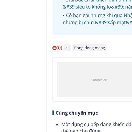
&#39;siêu to khổng lồ&#39; nặn
Có bạn gái nhưng khi qua Nhật
nhưng bị chửi &#39;sấp mặt&#
(0)
all
Cong-dong-mang
Cùng chuyên mục
Một dụng cụ bếp đang khiến dân
thế nào cho đúng