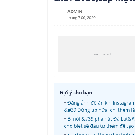
ADMIN
tháng 7 06, 2020
Gợi ý cho bạn
Đăng ảnh đồ ăn kín Instagram
&#39;Đừng up nữa, chị thèm lắ
Bị nói &#39;phá nát Đà Lạt&#3
cho biết sẽ đầu tư thêm để tạo 
Starbucks lại khiến dân tình 