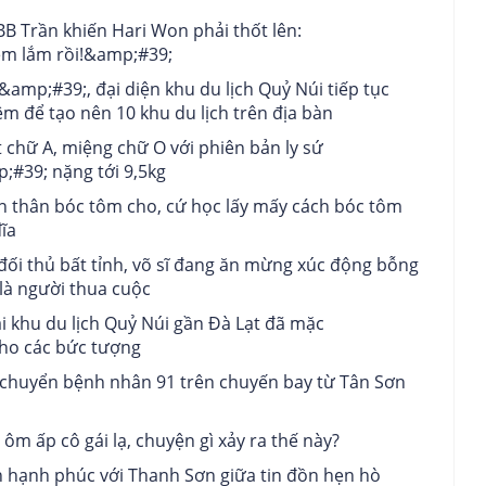
B Trần khiến Hari Won phải thốt lên:
èm lắm rồi!&amp;#39;
amp;#39;, đại diện khu du lịch Quỷ Núi tiếp tục
êm để tạo nên 10 khu du lịch trên địa bàn
t chữ A, miệng chữ O với phiên bản ly sứ
;#39; nặng tới 9,5kg
n thân bóc tôm cho, cứ học lấy mấy cách bóc tôm
ĩa
đối thủ bất tỉnh, võ sĩ đang ăn mừng xúc động bỗng
là người thua cuộc
ại khu du lịch Quỷ Núi gần Đà Lạt đã mặc
ho các bức tượng
di chuyển bệnh nhân 91 trên chuyến bay từ Tân Sơn
ôm ấp cô gái lạ, chuyện gì xảy ra thế này?
h hạnh phúc với Thanh Sơn giữa tin đồn hẹn hò