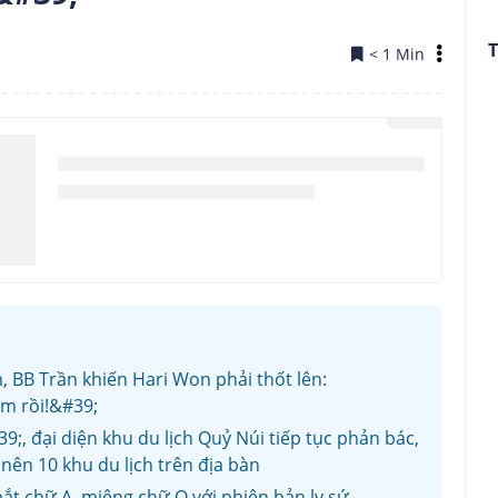
T
< 1 Min
, BB Trần khiến Hari Won phải thốt lên:
m rồi!&#39;
9;, đại diện khu du lịch Quỷ Núi tiếp tục phản bác,
nên 10 khu du lịch trên địa bàn
mắt chữ A, miệng chữ O với phiên bản ly sứ