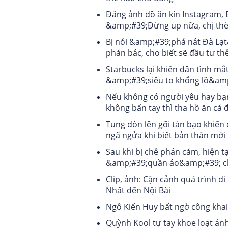
Đăng ảnh đồ ăn kín Instagram, B
&amp;#39;Đừng up nữa, chị th
Bị nói &amp;#39;phá nát Đà Lạt&
phản bác, cho biết sẽ đầu tư th
Starbucks lại khiến dân tình mắ
&amp;#39;siêu to khổng lồ&amp
Nếu không có người yêu hay bạ
không bẩn tay thì tha hồ ăn cả đ
Tung đòn lên gối tàn bạo khiến 
ngã ngửa khi biết bản thân mới 
Sau khi bị chê phản cảm, hiện t
&amp;#39;quần áo&amp;#39; c
Clip, ảnh: Cận cảnh quá trình 
Nhất đến Nội Bài
Ngô Kiến Huy bất ngờ công khai 
Quỳnh Kool tự tay khoe loạt ản