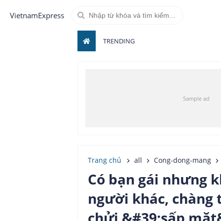
VietnamExpress
TRENDING
Trang chủ
all
Cong-dong-mang
Có bạn gái nhưng k
người khác, chàng t
chửi &#39;sấp mặt